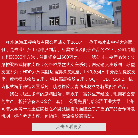
止水钢板
制品型遇水膨胀止水条
衡水逸海工程橡胶有限公司成立于2010年，位于衡水市中湖大道西
侧，是专业生产工程橡胶制品、桥梁支座及配套产品的企业，公司占地
面积66000平方米，注册资金11600万元。 我公司主要产品为：公
路桥梁板式橡胶支座；公路桥梁盆式支座系列；网架钢支座系列；球型
腻子型遇水膨胀止水条
橡塑止水带
支座系列；HDR系列高阻尼隔震橡胶支座、LNR系列水平分散型橡胶支
座、摩擦摆式橡胶支座 、铅芯隔震橡胶支座；GQF、CD、SSFB、梳
齿板式桥梁伸缩装置系列；喷涂橡胶沥青防水材料等桥梁配件产品。
我公司经过多年的励精图治，积累了丰富的生产经验，现拥有全套
的生产、检验设备200余台（套），公司先后与哈尔滨工业大学、上海
复合止水带
施工缝用橡胶止水带
同济大学等一批重点院校在桥梁减隔震方面建立了广泛的产品合作研发
机制，拥有桥梁支座、伸缩缝、喷涂橡胶沥青防...
点击查看更多