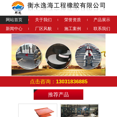
网站首页
关于我们
荣誉资质
产品展示
新闻中心
厂区风貌
施工案例
联系我们
钢结构橡胶垫
铅芯隔震橡胶支座
连廊支座
成品钢支座
点击咨询：
13031836885
推荐产品
滑动铰支座
减震球铰支座