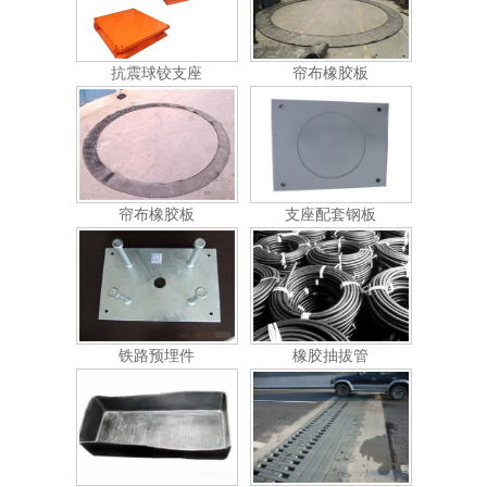
抗震球铰支座
帘布橡胶板
帘布橡胶板
支座配套钢板
铁路预埋件
橡胶抽拔管