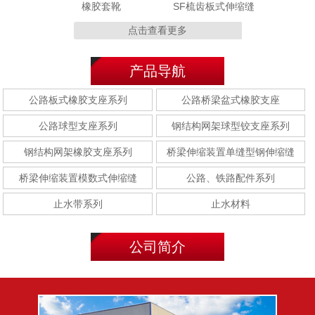
橡胶套靴
SF梳齿板式伸缩缝
点击查看更多
产品导航
MZL 320型
MZL120型
公路板式橡胶支座系列
公路桥梁盆式橡胶支座
公路球型支座系列
钢结构网架球型铰支座系列
钢结构网架橡胶支座系列
桥梁伸缩装置单缝型钢伸缩缝
桥梁伸缩装置模数式伸缩缝
公路、铁路配件系列
E型钢(E-40型/E-60型/E-
F型钢(F-40型/F-60型/F-
80型)
80型)
止水带系列
止水材料
公司简介
聚乙烯胶泥
聚硫密封胶