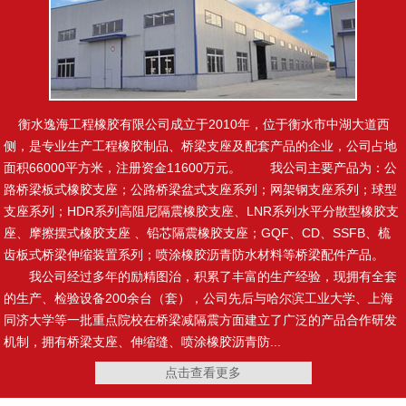
止水钢板
制品型遇水膨胀止水条
衡水逸海工程橡胶有限公司成立于2010年，位于衡水市中湖大道西
侧，是专业生产工程橡胶制品、桥梁支座及配套产品的企业，公司占地
面积66000平方米，注册资金11600万元。 我公司主要产品为：公
路桥梁板式橡胶支座；公路桥梁盆式支座系列；网架钢支座系列；球型
腻子型遇水膨胀止水条
橡塑止水带
支座系列；HDR系列高阻尼隔震橡胶支座、LNR系列水平分散型橡胶支
座、摩擦摆式橡胶支座 、铅芯隔震橡胶支座；GQF、CD、SSFB、梳
齿板式桥梁伸缩装置系列；喷涂橡胶沥青防水材料等桥梁配件产品。
我公司经过多年的励精图治，积累了丰富的生产经验，现拥有全套
的生产、检验设备200余台（套），公司先后与哈尔滨工业大学、上海
复合止水带
施工缝用橡胶止水带
同济大学等一批重点院校在桥梁减隔震方面建立了广泛的产品合作研发
机制，拥有桥梁支座、伸缩缝、喷涂橡胶沥青防...
点击查看更多