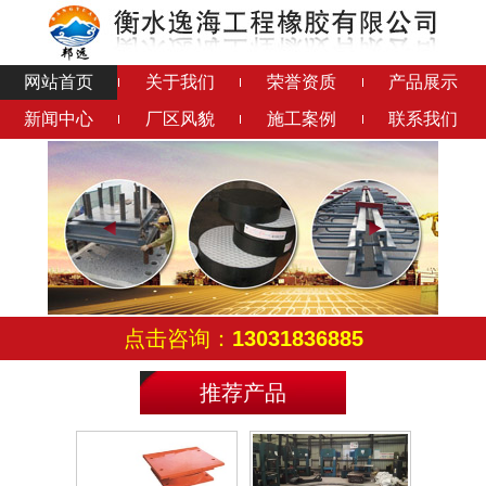
网站首页
关于我们
荣誉资质
产品展示
新闻中心
厂区风貌
施工案例
联系我们
钢结构橡胶垫
铅芯隔震橡胶支座
连廊支座
成品钢支座
点击咨询：
13031836885
推荐产品
滑动铰支座
减震球铰支座