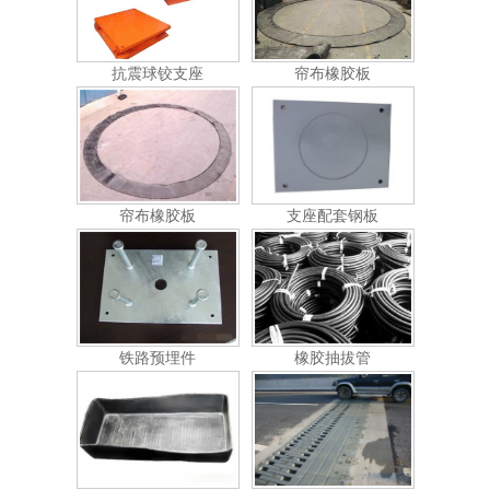
抗震球铰支座
帘布橡胶板
帘布橡胶板
支座配套钢板
铁路预埋件
橡胶抽拔管