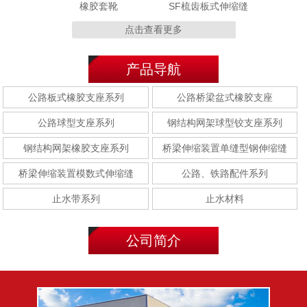
橡胶套靴
SF梳齿板式伸缩缝
点击查看更多
产品导航
MZL 320型
MZL120型
公路板式橡胶支座系列
公路桥梁盆式橡胶支座
公路球型支座系列
钢结构网架球型铰支座系列
钢结构网架橡胶支座系列
桥梁伸缩装置单缝型钢伸缩缝
桥梁伸缩装置模数式伸缩缝
公路、铁路配件系列
E型钢(E-40型/E-60型/E-
F型钢(F-40型/F-60型/F-
80型)
80型)
止水带系列
止水材料
公司简介
聚乙烯胶泥
聚硫密封胶