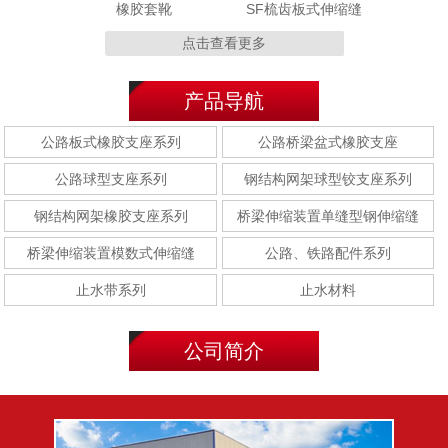
橡胶套靴
SF梳齿板式伸缩缝
点击查看更多
产品导航
MZL 320型
MZL120型
公路板式橡胶支座系列
公路桥梁盆式橡胶支座
公路球型支座系列
钢结构网架球型铰支座系列
钢结构网架橡胶支座系列
桥梁伸缩装置单缝型钢伸缩缝
桥梁伸缩装置模数式伸缩缝
公路、铁路配件系列
E型钢(E-40型/E-60型/E-
F型钢(F-40型/F-60型/F-
80型)
80型)
止水带系列
止水材料
公司简介
聚乙烯胶泥
聚硫密封胶