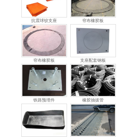
抗震球铰支座
帘布橡胶板
帘布橡胶板
支座配套钢板
铁路预埋件
橡胶抽拔管