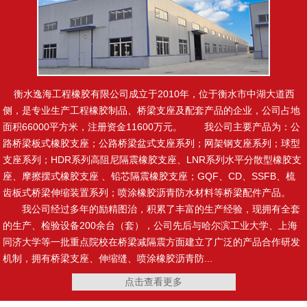
止水钢板
制品型遇水膨胀止水条
衡水逸海工程橡胶有限公司成立于2010年，位于衡水市中湖大道西
侧，是专业生产工程橡胶制品、桥梁支座及配套产品的企业，公司占地
面积66000平方米，注册资金11600万元。 我公司主要产品为：公
路桥梁板式橡胶支座；公路桥梁盆式支座系列；网架钢支座系列；球型
腻子型遇水膨胀止水条
橡塑止水带
支座系列；HDR系列高阻尼隔震橡胶支座、LNR系列水平分散型橡胶支
座、摩擦摆式橡胶支座 、铅芯隔震橡胶支座；GQF、CD、SSFB、梳
齿板式桥梁伸缩装置系列；喷涂橡胶沥青防水材料等桥梁配件产品。
我公司经过多年的励精图治，积累了丰富的生产经验，现拥有全套
的生产、检验设备200余台（套），公司先后与哈尔滨工业大学、上海
复合止水带
施工缝用橡胶止水带
同济大学等一批重点院校在桥梁减隔震方面建立了广泛的产品合作研发
机制，拥有桥梁支座、伸缩缝、喷涂橡胶沥青防...
点击查看更多