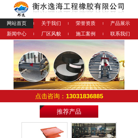
网站首页
关于我们
荣誉资质
产品展示
新闻中心
厂区风貌
施工案例
联系我们
钢结构橡胶垫
铅芯隔震橡胶支座
连廊支座
成品钢支座
点击咨询：
13031836885
推荐产品
滑动铰支座
减震球铰支座