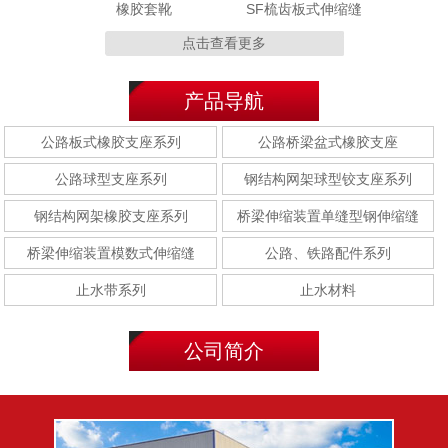
点击查看更多
MZL 320型
MZL120型
产品导航
公路板式橡胶支座系列
公路桥梁盆式橡胶支座
公路球型支座系列
钢结构网架球型铰支座系列
E型钢(E-40型/E-60型/E-
F型钢(F-40型/F-60型/F-
钢结构网架橡胶支座系列
桥梁伸缩装置单缝型钢伸缩缝
80型)
80型)
桥梁伸缩装置模数式伸缩缝
公路、铁路配件系列
止水带系列
止水材料
聚乙烯胶泥
聚硫密封胶
公司简介