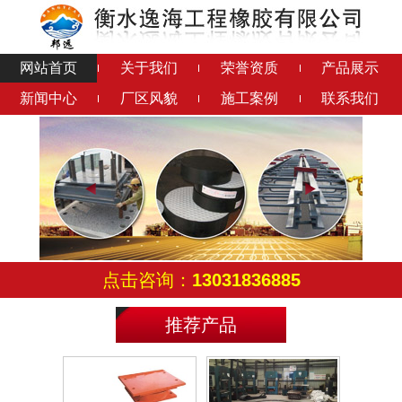
钢结构橡胶垫
铅芯隔震橡胶支座
网站首页
关于我们
荣誉资质
产品展示
新闻中心
厂区风貌
施工案例
联系我们
连廊支座
成品钢支座
点击咨询：
13031836885
滑动铰支座
减震球铰支座
推荐产品