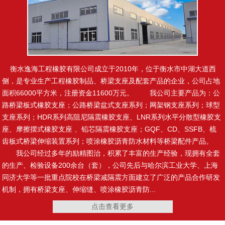
止水钢板
制品型遇水膨胀止水条
衡水逸海工程橡胶有限公司成立于2010年，位于衡水市中湖大道西
腻子型遇水膨胀止水条
橡塑止水带
侧，是专业生产工程橡胶制品、桥梁支座及配套产品的企业，公司占地
面积66000平方米，注册资金11600万元。 我公司主要产品为：公
路桥梁板式橡胶支座；公路桥梁盆式支座系列；网架钢支座系列；球型
支座系列；HDR系列高阻尼隔震橡胶支座、LNR系列水平分散型橡胶支
座、摩擦摆式橡胶支座 、铅芯隔震橡胶支座；GQF、CD、SSFB、梳
齿板式桥梁伸缩装置系列；喷涂橡胶沥青防水材料等桥梁配件产品。
复合止水带
施工缝用橡胶止水带
我公司经过多年的励精图治，积累了丰富的生产经验，现拥有全套
的生产、检验设备200余台（套），公司先后与哈尔滨工业大学、上海
同济大学等一批重点院校在桥梁减隔震方面建立了广泛的产品合作研发
机制，拥有桥梁支座、伸缩缝、喷涂橡胶沥青防...
点击查看更多
变形缝用橡胶止水带
橡胶止水带