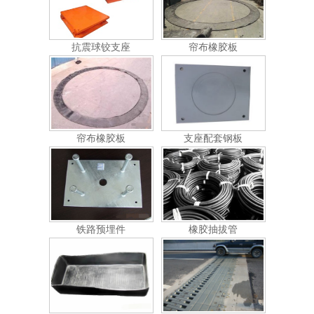
抗震球铰支座
帘布橡胶板
帘布橡胶板
支座配套钢板
铁路预埋件
橡胶抽拔管
橡胶套靴
SF梳齿板式伸缩缝