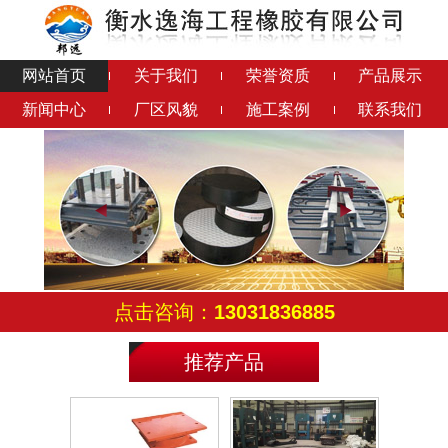
网站首页
关于我们
荣誉资质
产品展示
新闻中心
厂区风貌
施工案例
联系我们
钢结构橡胶垫
铅芯隔震橡胶支座
连廊支座
成品钢支座
点击咨询：
13031836885
推荐产品
滑动铰支座
减震球铰支座