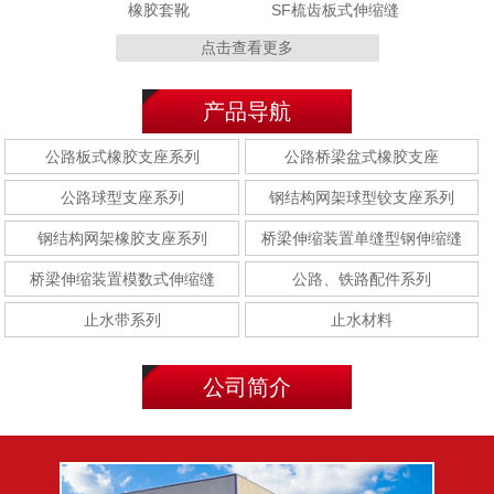
橡胶套靴
SF梳齿板式伸缩缝
点击查看更多
产品导航
MZL 320型
MZL120型
公路板式橡胶支座系列
公路桥梁盆式橡胶支座
公路球型支座系列
钢结构网架球型铰支座系列
钢结构网架橡胶支座系列
桥梁伸缩装置单缝型钢伸缩缝
桥梁伸缩装置模数式伸缩缝
公路、铁路配件系列
E型钢(E-40型/E-60型/E-
F型钢(F-40型/F-60型/F-
80型)
80型)
止水带系列
止水材料
公司简介
聚乙烯胶泥
聚硫密封胶