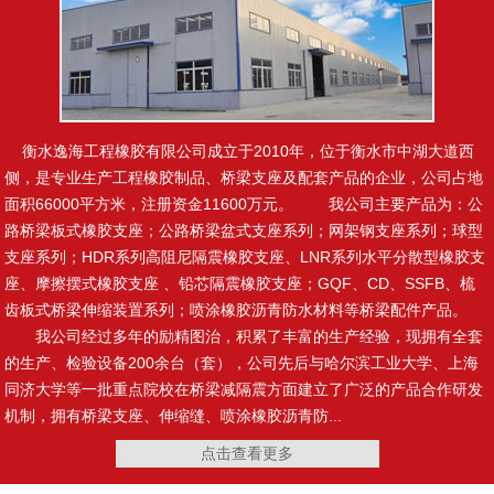
止水钢板
制品型遇水膨胀止水条
衡水逸海工程橡胶有限公司成立于2010年，位于衡水市中湖大道西
侧，是专业生产工程橡胶制品、桥梁支座及配套产品的企业，公司占地
面积66000平方米，注册资金11600万元。 我公司主要产品为：公
路桥梁板式橡胶支座；公路桥梁盆式支座系列；网架钢支座系列；球型
腻子型遇水膨胀止水条
橡塑止水带
支座系列；HDR系列高阻尼隔震橡胶支座、LNR系列水平分散型橡胶支
座、摩擦摆式橡胶支座 、铅芯隔震橡胶支座；GQF、CD、SSFB、梳
齿板式桥梁伸缩装置系列；喷涂橡胶沥青防水材料等桥梁配件产品。
我公司经过多年的励精图治，积累了丰富的生产经验，现拥有全套
的生产、检验设备200余台（套），公司先后与哈尔滨工业大学、上海
复合止水带
施工缝用橡胶止水带
同济大学等一批重点院校在桥梁减隔震方面建立了广泛的产品合作研发
机制，拥有桥梁支座、伸缩缝、喷涂橡胶沥青防...
点击查看更多