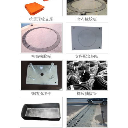
抗震球铰支座
帘布橡胶板
帘布橡胶板
支座配套钢板
铁路预埋件
橡胶抽拔管