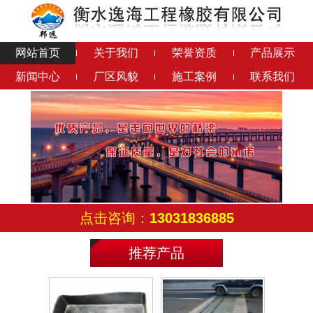
网站首页
关于我们
荣誉资质
产品展示
新闻中心
厂区风貌
施工案例
联系我们
抗震球铰支座
帘布橡胶板
帘布橡胶板
支座配套钢板
点击咨询：
13031836885
推荐产品
铁路预埋件
橡胶抽拔管