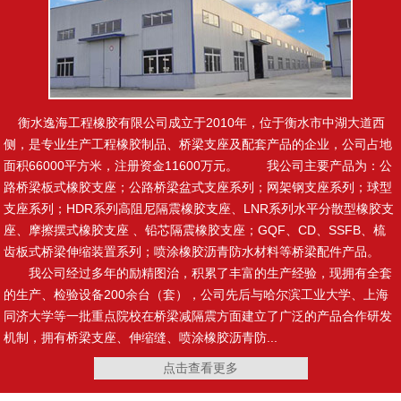
变形缝用橡胶止水带
橡胶止水带
衡水逸海工程橡胶有限公司成立于2010年，位于衡水市中湖大道西
侧，是专业生产工程橡胶制品、桥梁支座及配套产品的企业，公司占地
面积66000平方米，注册资金11600万元。 我公司主要产品为：公
路桥梁板式橡胶支座；公路桥梁盆式支座系列；网架钢支座系列；球型
可卸式橡胶止水带
自粘橡胶止水带
支座系列；HDR系列高阻尼隔震橡胶支座、LNR系列水平分散型橡胶支
座、摩擦摆式橡胶支座 、铅芯隔震橡胶支座；GQF、CD、SSFB、梳
齿板式桥梁伸缩装置系列；喷涂橡胶沥青防水材料等桥梁配件产品。
我公司经过多年的励精图治，积累了丰富的生产经验，现拥有全套
的生产、检验设备200余台（套），公司先后与哈尔滨工业大学、上海
遇水膨胀橡胶止水带
钢边橡胶止水带
同济大学等一批重点院校在桥梁减隔震方面建立了广泛的产品合作研发
机制，拥有桥梁支座、伸缩缝、喷涂橡胶沥青防...
点击查看更多