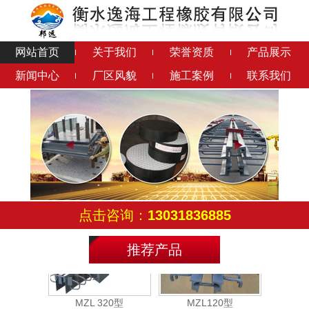
网站首页
关于我们
荣誉资质
产品展示
新闻中心
厂区风貌
施工案例
联系我们
铁路预埋件
橡胶抽拔管
橡胶套靴
SF梳齿板式伸缩缝
点击咨询：
13031836885
推荐产品
MZL 320型
MZL120型