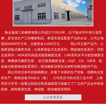
遇水膨胀橡胶止水带
钢边橡胶止水带
衡水逸海工程橡胶有限公司成立于2010年，位于衡水市中湖大道西
侧，是专业生产工程橡胶制品、桥梁支座及配套产品的企业，公司占地
面积66000平方米，注册资金11600万元。 我公司主要产品为：公
路桥梁板式橡胶支座；公路桥梁盆式支座系列；网架钢支座系列；球型
背贴式橡胶止水带
中埋式橡胶止水带
支座系列；HDR系列高阻尼隔震橡胶支座、LNR系列水平分散型橡胶支
座、摩擦摆式橡胶支座 、铅芯隔震橡胶支座；GQF、CD、SSFB、梳
齿板式桥梁伸缩装置系列；喷涂橡胶沥青防水材料等桥梁配件产品。
我公司经过多年的励精图治，积累了丰富的生产经验，现拥有全套
的生产、检验设备200余台（套），公司先后与哈尔滨工业大学、上海
HDR系列(I)(II)(III)高阻尼
四氟滑板式支座
同济大学等一批重点院校在桥梁减隔震方面建立了广泛的产品合作研发
隔震橡胶
机制，拥有桥梁支座、伸缩缝、喷涂橡胶沥青防...
点击查看更多