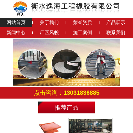
网站首页
关于我们
荣誉资质
产品展示
新闻中心
厂区风貌
施工案例
联系我们
钢结构橡胶垫
铅芯隔震橡胶支座
连廊支座
成品钢支座
点击咨询：
13031836885
推荐产品
滑动铰支座
减震球铰支座