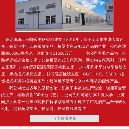
止水钢板
制品型遇水膨胀止水条
衡水逸海工程橡胶有限公司成立于2010年，位于衡水市中湖大道西
侧，是专业生产工程橡胶制品、桥梁支座及配套产品的企业，公司占地
面积66000平方米，注册资金11600万元。 我公司主要产品为：公
路桥梁板式橡胶支座；公路桥梁盆式支座系列；网架钢支座系列；球型
腻子型遇水膨胀止水条
橡塑止水带
支座系列；HDR系列高阻尼隔震橡胶支座、LNR系列水平分散型橡胶支
座、摩擦摆式橡胶支座 、铅芯隔震橡胶支座；GQF、CD、SSFB、梳
齿板式桥梁伸缩装置系列；喷涂橡胶沥青防水材料等桥梁配件产品。
我公司经过多年的励精图治，积累了丰富的生产经验，现拥有全套
的生产、检验设备200余台（套），公司先后与哈尔滨工业大学、上海
复合止水带
施工缝用橡胶止水带
同济大学等一批重点院校在桥梁减隔震方面建立了广泛的产品合作研发
机制，拥有桥梁支座、伸缩缝、喷涂橡胶沥青防...
点击查看更多