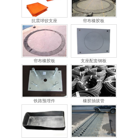
抗震球铰支座
帘布橡胶板
帘布橡胶板
支座配套钢板
铁路预埋件
橡胶抽拔管