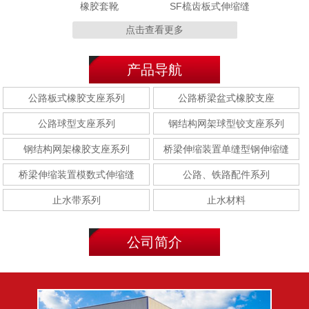
橡胶套靴
SF梳齿板式伸缩缝
点击查看更多
产品导航
MZL 320型
MZL120型
公路板式橡胶支座系列
公路桥梁盆式橡胶支座
公路球型支座系列
钢结构网架球型铰支座系列
钢结构网架橡胶支座系列
桥梁伸缩装置单缝型钢伸缩缝
桥梁伸缩装置模数式伸缩缝
公路、铁路配件系列
E型钢(E-40型/E-60型/E-
F型钢(F-40型/F-60型/F-
80型)
80型)
止水带系列
止水材料
公司简介
聚乙烯胶泥
聚硫密封胶