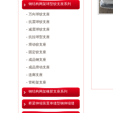
钢结构网架球型铰支座系列
-
万向球铰支座
-
抗震球铰支座
-
减震球铰支座
-
抗拉球型支座
-
滑动铰支座
-
固定铰支座
-
成品钢支座
-
成品滑动支座
-
连廊支座
-
管桁架支座
钢结构网架橡胶支座系列
桥梁伸缩装置单缝型钢伸缩缝