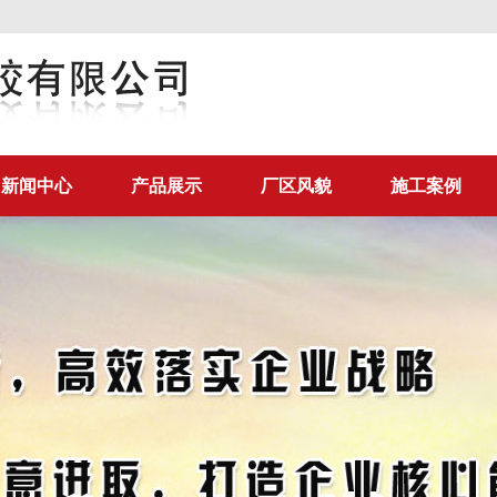
新闻中心
产品展示
厂区风貌
施工案例