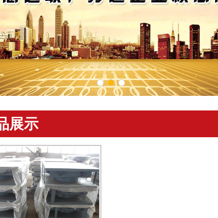
1
2
3
品展示