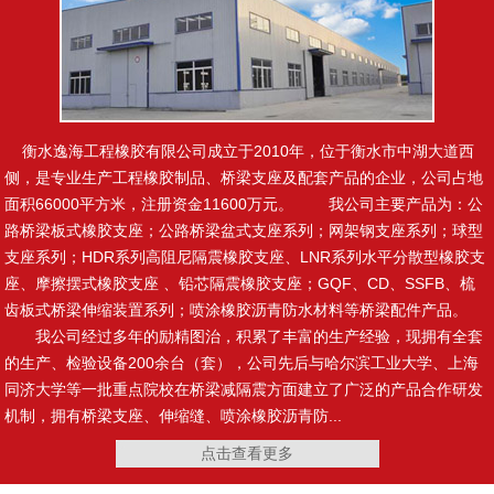
止水钢板
制品型遇水膨胀止水条
衡水逸海工程橡胶有限公司成立于2010年，位于衡水市中湖大道西
侧，是专业生产工程橡胶制品、桥梁支座及配套产品的企业，公司占地
面积66000平方米，注册资金11600万元。 我公司主要产品为：公
路桥梁板式橡胶支座；公路桥梁盆式支座系列；网架钢支座系列；球型
腻子型遇水膨胀止水条
橡塑止水带
支座系列；HDR系列高阻尼隔震橡胶支座、LNR系列水平分散型橡胶支
座、摩擦摆式橡胶支座 、铅芯隔震橡胶支座；GQF、CD、SSFB、梳
齿板式桥梁伸缩装置系列；喷涂橡胶沥青防水材料等桥梁配件产品。
我公司经过多年的励精图治，积累了丰富的生产经验，现拥有全套
的生产、检验设备200余台（套），公司先后与哈尔滨工业大学、上海
复合止水带
施工缝用橡胶止水带
同济大学等一批重点院校在桥梁减隔震方面建立了广泛的产品合作研发
机制，拥有桥梁支座、伸缩缝、喷涂橡胶沥青防...
点击查看更多