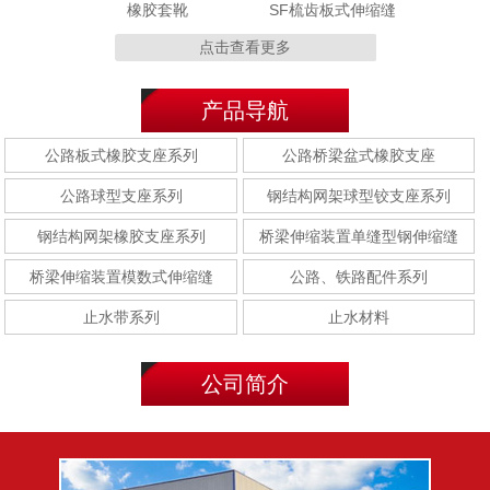
橡胶套靴
SF梳齿板式伸缩缝
点击查看更多
产品导航
MZL 320型
MZL120型
公路板式橡胶支座系列
公路桥梁盆式橡胶支座
公路球型支座系列
钢结构网架球型铰支座系列
钢结构网架橡胶支座系列
桥梁伸缩装置单缝型钢伸缩缝
桥梁伸缩装置模数式伸缩缝
公路、铁路配件系列
E型钢(E-40型/E-60型/E-
F型钢(F-40型/F-60型/F-
80型)
80型)
止水带系列
止水材料
公司简介
聚乙烯胶泥
聚硫密封胶