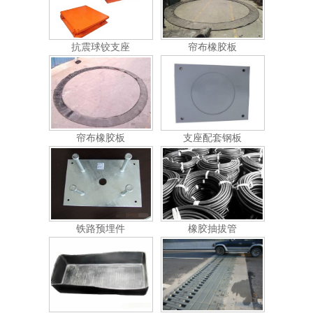
抗震球铰支座
帘布橡胶板
帘布橡胶板
支座配套钢板
铁路预埋件
橡胶抽拔管